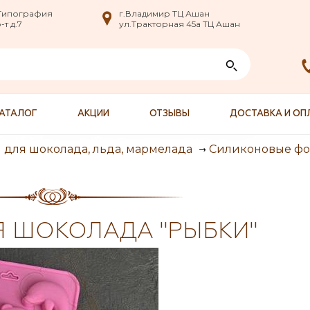
nfo@XXX.ru
 Типография
 Типография
г.Владимир ТЦ Ашан
г.Владимир ТЦ Ашан
т д.7
т д.7
ул.Тракторная 45а ТЦ Ашан
ул.Тракторная 45а ТЦ Ашан
АТАЛОГ
АКЦИИ
ОТЗЫВЫ
ДОСТАВКА И ОП
для шоколада, льда, мармелада
Силиконовые ф
 ШОКОЛАДА "РЫБКИ"