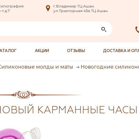
nfo@XXX.ru
 Типография
 Типография
г.Владимир ТЦ Ашан
г.Владимир ТЦ Ашан
т д.7
т д.7
ул.Тракторная 45а ТЦ Ашан
ул.Тракторная 45а ТЦ Ашан
АТАЛОГ
АКЦИИ
ОТЗЫВЫ
ДОСТАВКА И ОП
Силиконовые молды и маты
Новогодние силикон
НОВЫЙ КАРМАННЫЕ ЧАСЫ