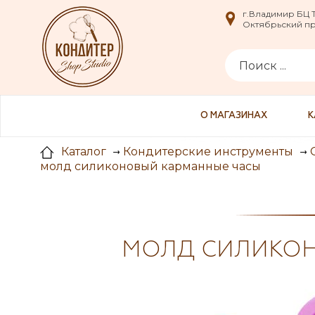
i
г.Владимир БЦ
г.Владимир БЦ
Октябрьский пр-
Октябрьский пр-
О МАГАЗИНАХ
К
Каталог
Кондитерские инструменты
молд силиконовый карманные часы
МОЛД СИЛИКО