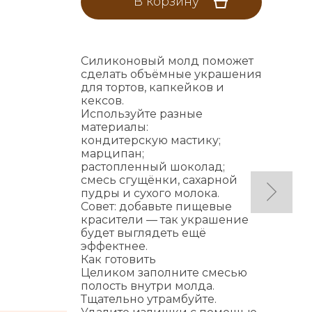
В корзину
Силиконовый молд поможет
сделать объёмные украшения
для тортов, капкейков и
кексов.
Используйте разные
материалы:
кондитерскую мастику;
марципан;
растопленный шоколад;
смесь сгущёнки, сахарной
пудры и сухого молока.
Совет: добавьте пищевые
красители — так украшение
будет выглядеть ещё
эффектнее.
Как готовить
Целиком заполните смесью
полость внутри молда.
Тщательно утрамбуйте.