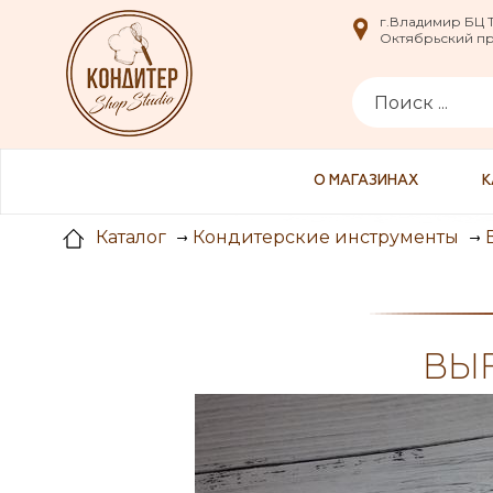
i
г.Владимир БЦ
г.Владимир БЦ
Октябрьский пр-
Октябрьский пр-
О МАГАЗИНАХ
К
Каталог
Кондитерские инструменты
ВЫР