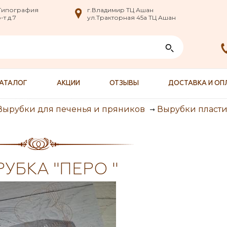
nfo@XXX.ru
 Типография
 Типография
г.Владимир ТЦ Ашан
г.Владимир ТЦ Ашан
т д.7
т д.7
ул.Тракторная 45а ТЦ Ашан
ул.Тракторная 45а ТЦ Ашан
АТАЛОГ
АКЦИИ
ОТЗЫВЫ
ДОСТАВКА И ОП
Вырубки для печенья и пряников
Вырубки пласт
УБКА "ПЕРО "