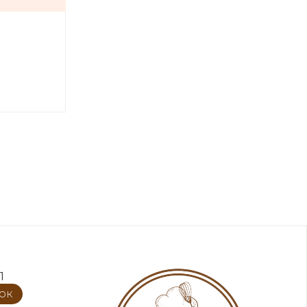
1
нок