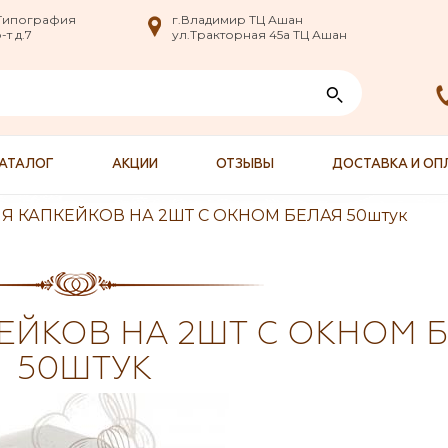
nfo@XXX.ru
 Типография
 Типография
г.Владимир ТЦ Ашан
г.Владимир ТЦ Ашан
т д.7
т д.7
ул.Тракторная 45а ТЦ Ашан
ул.Тракторная 45а ТЦ Ашан
АТАЛОГ
АКЦИИ
ОТЗЫВЫ
ДОСТАВКА И ОП
Я КАПКЕЙКОВ НА 2ШТ С ОКНОМ БЕЛАЯ 50штук
ЕЙКОВ НА 2ШТ С ОКНОМ 
50ШТУК