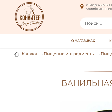
i
г.Владимир БЦ
г.Владимир БЦ
Октябрьский пр-
Октябрьский пр-
О МАГАЗИНАХ
К
Каталог
Пищевые ингредиенты
Пище
ВАНИЛЬНАЯ