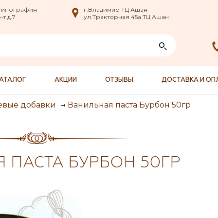
nfo@XXX.ru
 Типография
 Типография
г.Владимир ТЦ Ашан
г.Владимир ТЦ Ашан
т д.7
т д.7
ул.Тракторная 45а ТЦ Ашан
ул.Тракторная 45а ТЦ Ашан
АТАЛОГ
АКЦИИ
ОТЗЫВЫ
ДОСТАВКА И ОП
Ванильная паста Бурбон 50гр
вые добавки
 ПАСТА БУРБОН 50ГР