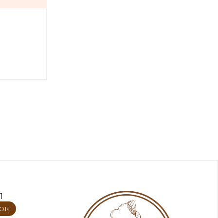
1
нок