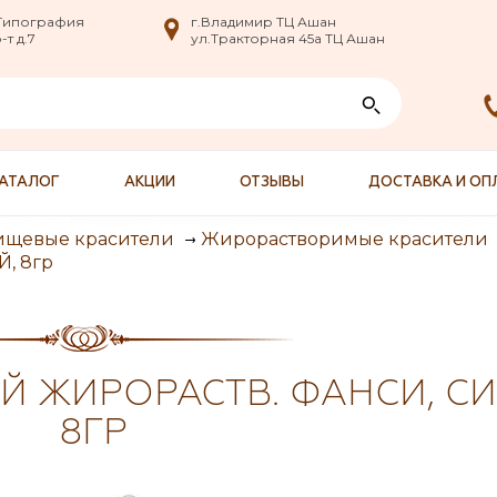
nfo@XXX.ru
 Типография
 Типография
г.Владимир ТЦ Ашан
г.Владимир ТЦ Ашан
т д.7
т д.7
ул.Тракторная 45а ТЦ Ашан
ул.Тракторная 45а ТЦ Ашан
АТАЛОГ
АКЦИИ
ОТЗЫВЫ
ДОСТАВКА И ОП
ищевые красители
Жирорастворимые красители
Й, 8гр
 ЖИРОРАСТВ. ФАНСИ, СИ
8ГР