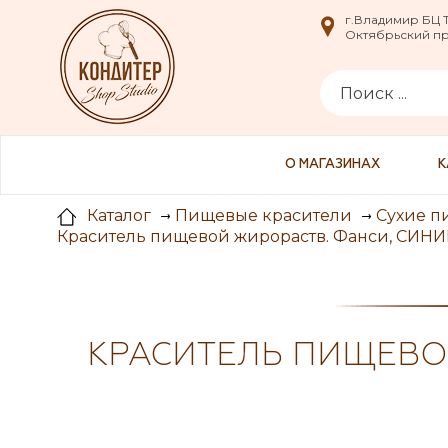
i
г.Владимир БЦ
г.Владимир БЦ
Октябрьский пр-
Октябрьский пр-
О МАГАЗИНАХ
К
Каталог
Пищевые красители
Сухие п
Краситель пищевой жирораств. Фанси, СИНИ
КРАСИТЕЛЬ ПИЩЕВОЙ