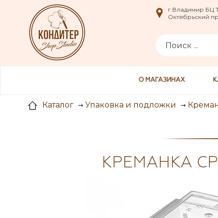
i
г.Владимир БЦ
г.Владимир БЦ
Октябрьский пр-
Октябрьский пр-
О МАГАЗИНАХ
К
Каталог
Упаковка и подложки
Крема
КРЕМАНКА СР