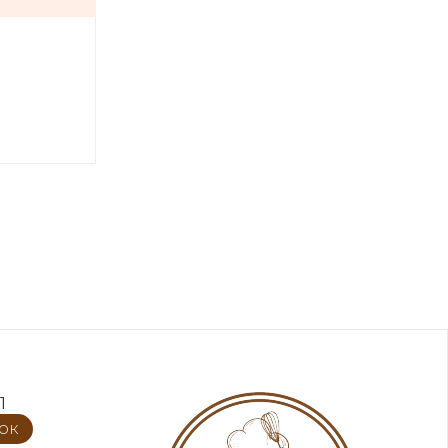
1
нок