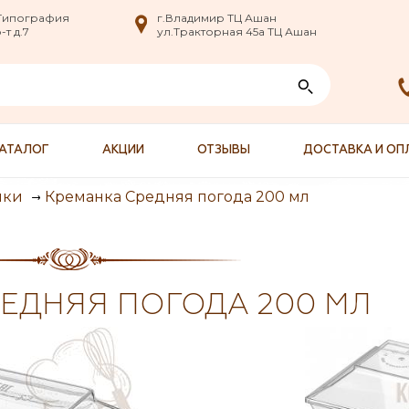
nfo@XXX.ru
 Типография
 Типография
г.Владимир ТЦ Ашан
г.Владимир ТЦ Ашан
т д.7
т д.7
ул.Тракторная 45а ТЦ Ашан
ул.Тракторная 45а ТЦ Ашан
АТАЛОГ
АКЦИИ
ОТЗЫВЫ
ДОСТАВКА И ОП
Креманка Средняя погода 200 мл
нки
ЕДНЯЯ ПОГОДА 200 МЛ