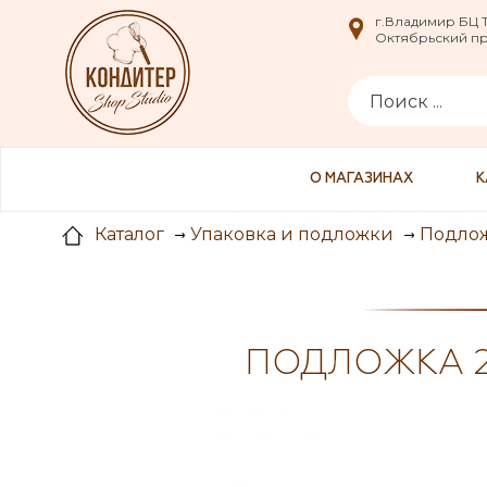
i
г.Владимир БЦ
г.Владимир БЦ
Октябрьский пр-
Октябрьский пр-
О МАГАЗИНАХ
К
Каталог
Упаковка и подложки
Подло
ПОДЛОЖКА 2