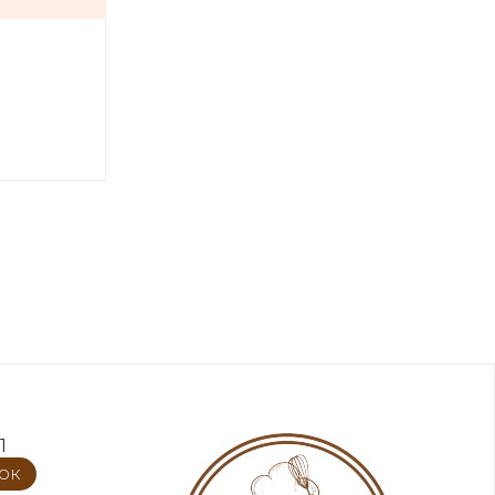
1
нок