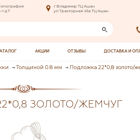
nfo@XXX.ru
 Типография
 Типография
г.Владимир ТЦ Ашан
г.Владимир ТЦ Ашан
т д.7
т д.7
ул.Тракторная 45а ТЦ Ашан
ул.Тракторная 45а ТЦ Ашан
АТАЛОГ
АКЦИИ
ОТЗЫВЫ
ДОСТАВКА И ОП
Подложка 22*0,8 золото/ж
жки
Толщиной 0.8 мм
2*0,8 ЗОЛОТО/ЖЕМЧУГ