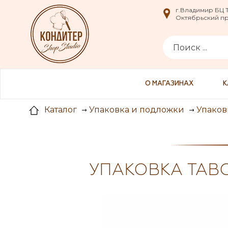
i
г.Владимир БЦ
г.Владимир БЦ
Октябрьский пр-
Октябрьский пр-
О МАГАЗИНАХ
К
Каталог
Упаковка и подложки
Упаков
УПАКОВКА TABO