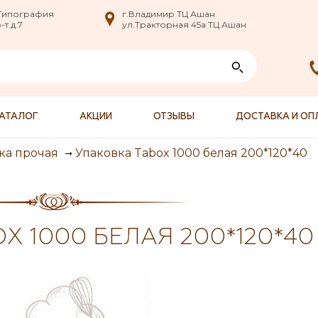
nfo@XXX.ru
 Типография
 Типография
г.Владимир ТЦ Ашан
г.Владимир ТЦ Ашан
т д.7
т д.7
ул.Тракторная 45а ТЦ Ашан
ул.Тракторная 45а ТЦ Ашан
АТАЛОГ
АКЦИИ
ОТЗЫВЫ
ДОСТАВКА И ОП
Упаковка Tabox 1000 белая 200*120*40
ка прочая
X 1000 БЕЛАЯ 200*120*40