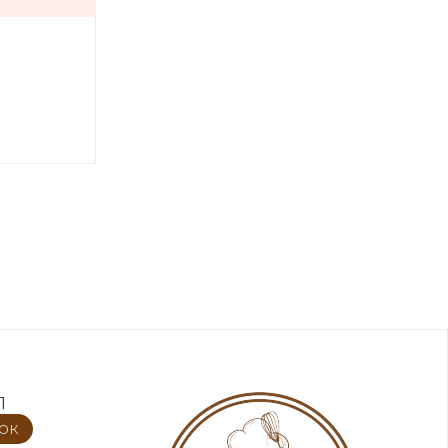
1
нок